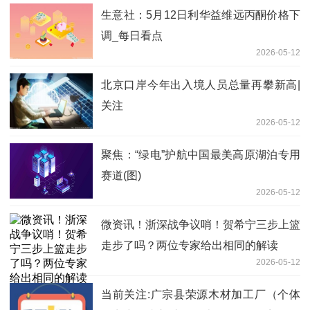
生意社：5月12日利华益维远丙酮价格下
调_每日看点
2026-05-12
北京口岸今年出入境人员总量再攀新高|
关注
2026-05-12
聚焦：“绿电”护航中国最美高原湖泊专用
赛道(图)
2026-05-12
微资讯！浙深战争议哨！贺希宁三步上篮
走步了吗？两位专家给出相同的解读
2026-05-12
当前关注:广宗县荣源木材加工厂（个体