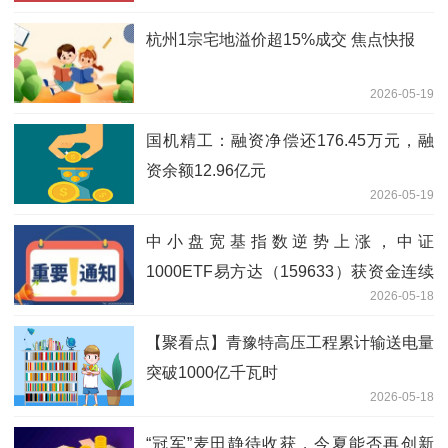
杭州1宗宅地溢价超15%成交 焦点快报
2026-05-19
国机精工：融资净偿还176.45万元，融
资余额12.96亿元
2026-05-19
中小盘宽基指数逆势上涨，中证
1000ETF易方达（159633）获资金连续
2026-05-18
布局
【聚看点】青豫特高压工程累计输送电量
突破1000亿千瓦时
2026-05-18
“冠军”麦田静待收获，今夏能否再创新