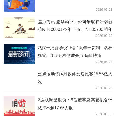
2026-05-21
焦点简讯:恩华药业：公司争取在研创新
药NH600001今年上市、NH35700明年
2026-05-20
报产
武汉一批新学校“上新” 九年一贯制、名校
托管、集团化办学成亮点-每日快播
2026-05-20
焦点滚动:前4月铁路发送旅客15.55亿人
次
2026-05-20
2连板海星股份：5位董事及高管拟合计
减持不超17.63万股
2026-05-19