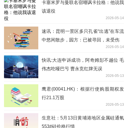
卡塞米罗与曼联名宿嘲讽卡拉格：他说我
该退役
2026-05-14
速讯：昆明一景区多只孔雀“出逃”在车流
中悠闲散步，园方：已被寻回，未受伤
2026-05-14
快讯:大连申诉成功，阿奇姆彭不越位 毛
伟杰吃哑巴亏 曹永竞红牌无误
2026-05-13
鹰君(00041.HK)：根据行使购股期权发
行21.1万股
2026-05-13
生意社：5月13日黄埔港地区金属硅通氧
553#硅价格行情