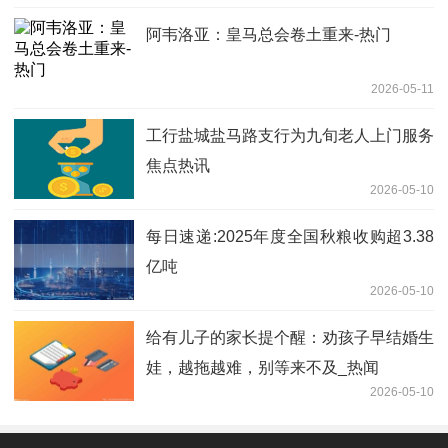
阿韦洛亚：皇马总会卷土重来-热门
2026-05-11
工行盐城盐马路支行为九旬老人上门服务
焦点热讯
2026-05-10
每日速递:2025年度全国秋粮收购超3.38
亿吨
2026-05-10
给有儿子的家长提个醒：劝孩子早结婚生
娃，越拖越难，别等来不及_热闻
2026-05-10