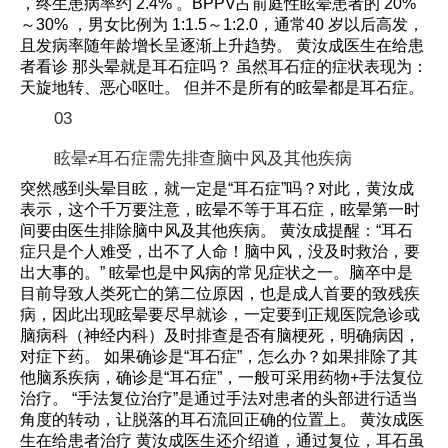
，终生患病率约 2.4% 。BPPV占前庭性眩晕患者的 20%
～30% ，男女比例为 1:1.5～1:2.0，通常40 岁以后高发，
且发病率随年龄增长呈逐渐上升趋势。 黄汝成医生在给患
者看诊 那头晕就是耳石症吗？ 虽然耳石症的症状表现为：
天旋地转、恶心呕吐。 但并不是所有的眩晕都是耳石症。
03
眩晕≠耳石症需先排查脑中风及其他疾病
突然感到头晕目眩，就一定是“耳石症”吗？对此，黄汝成
表示，这个千万要注意，眩晕不等于耳石症，眩晕第一时
间要由医生排除脑中风及其他疾病。 黄汝成提醒：“耳石
症只是个人难受，出不了人命！脑中风，没及时救治，要
出大事的。” 眩晕也是中风病的常见症状之一。脑卒中是
目前导致人类死亡的第二位原因，也是成人首要的致残疾
病，因此出现眩晕要尽早就诊，一定要到正规医院急诊或
脑病科（神经内科）及时排查是否有脑梗死，明确病因，
对症下药。 如果确诊是“耳石症”，怎么办？如果排除了其
他脑系疾病，确诊是“耳石症”，一般可采用药物+手法复位
治疗。 “手法复位治疗”是通过手法对患者的头部进行适当
角度的转动，让脱落的耳石流回正确的位置上。 黄汝成医
生在给患者治疗 黄汝成医生还介绍道，通过复位，耳石虽