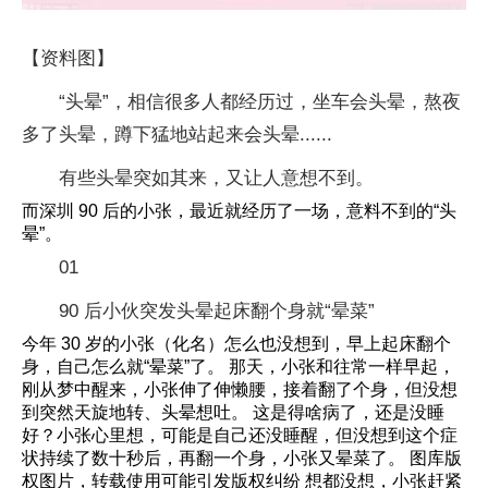
【资料图】
“头晕”，相信很多人都经历过，坐车会头晕，熬夜
多了头晕，蹲下猛地站起来会头晕......
有些头晕突如其来，又让人意想不到。
而深圳 90 后的小张，最近就经历了一场，意料不到的“头
晕”。
01
90 后小伙突发头晕起床翻个身就“晕菜”
今年 30 岁的小张（化名）怎么也没想到，早上起床翻个
身，自己怎么就“晕菜”了。 那天，小张和往常一样早起，
刚从梦中醒来，小张伸了伸懒腰，接着翻了个身，但没想
到突然天旋地转、头晕想吐。 这是得啥病了，还是没睡
好？小张心里想，可能是自己还没睡醒，但没想到这个症
状持续了数十秒后，再翻一个身，小张又晕菜了。 图库版
权图片，转载使用可能引发版权纠纷 想都没想，小张赶紧