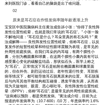
来到医院门诊，看看自己的脑袋是出了啥问题。
02
原来是耳石症在作怪发病率随年龄逐渐上升
宝安区中医院脑病科主任黄汝成告诉小张：“你得了良性阵
发性位置性眩晕，也就是我们常说的‘耳石症’。” 小张一脸
不解地问道：“耳石症是什么？耳朵里真的有石头吗？” 黄
汝成解释—— 良性阵发性位置性眩晕，俗称耳石症，以反
复发作的短暂性眩晕和特征性眼球震颤为表现，是常见的
外周性前庭疾病。在我们耳朵的内耳端，有两个膜性小
囊，分别为椭圆囊和球囊，在这两个膜性小囊内装有可以
感受重心变化的碳酸盐结晶，形状似石头，医学上称之
为“耳石”。 正常情况下耳石是粘附在椭圆囊和球囊里面
的，但在外伤、剧烈运动过后、老年性退行性变、耳部疾
病等情况下，都可能导致耳石脱离原来的位置。 耳石脱落
后与内耳其他平衡结构相互碰撞，诱发平衡失调，从而表
现为天旋地转、眼震、恶心呕吐等。良性阵发性位置性眩
晕（BPPV）, 俗称“耳石症”, 是最常见的外周性前庭疾病。
“这病难以预防，都是突然发病。”黄汝成介绍，目前为止
报道的年发病率为（10.7-600）/10 万，年患病率约 1.6%