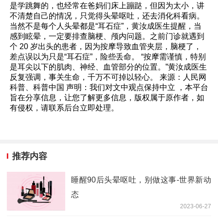
是学跳舞的，也经常在爸妈们床上蹦跶，但因为太小，讲
不清楚自己的情况，只觉得头晕呕吐，还去消化科看病。
当然不是每个人头晕都是“耳石症”，黄汝成医生提醒，当
感到眩晕，一定要排查脑梗、颅内问题。之前门诊就遇到
个 20 岁出头的患者，因为按摩导致血管夹层，脑梗了，
差点误以为只是“耳石症”，险些丢命。 “按摩需谨慎，特别
是耳尖以下的肌肉、神经、血管部分的位置。”黄汝成医生
反复强调，事关生命，千万不可掉以轻心。 来源：人民网
科普、科普中国 声明：我们对文中观点保持中立 ，本平台
旨在分享信息，让您了解更多信息，版权属于原作者，如
有侵权，请联系后台立即处理。
推荐内容
睡醒90后头晕呕吐，别做这事-世界新动
态
2023-06-27