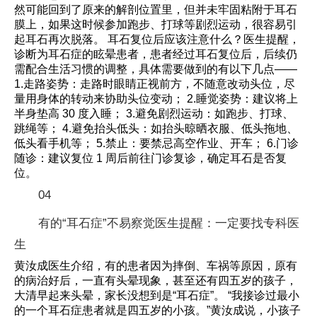
然可能回到了原来的解剖位置里，但并未牢固粘附于耳石
膜上，如果这时候参加跑步、打球等剧烈运动，很容易引
起耳石再次脱落。 耳石复位后应该注意什么？医生提醒，
诊断为耳石症的眩晕患者，患者经过耳石复位后，后续仍
需配合生活习惯的调整，具体需要做到的有以下几点——
1.走路姿势：走路时眼睛正视前方，不随意改动头位，尽
量用身体的转动来协助头位变动； 2.睡觉姿势：建议将上
半身垫高 30 度入睡； 3.避免剧烈运动：如跑步、打球、
跳绳等； 4.避免抬头低头：如抬头晾晒衣服、低头拖地、
低头看手机等； 5.禁止：要禁忌高空作业、开车； 6.门诊
随诊：建议复位 1 周后前往门诊复诊，确定耳石是否复
位。
04
有的“耳石症”不易察觉医生提醒：一定要找专科医
生
黄汝成医生介绍，有的患者因为摔倒、车祸等原因，原有
的病治好后，一直有头晕现象，甚至还有四五岁的孩子，
大清早起来头晕，家长没想到是“耳石症”。 “我接诊过最小
的一个耳石症患者就是四五岁的小孩。”黄汝成说，小孩子