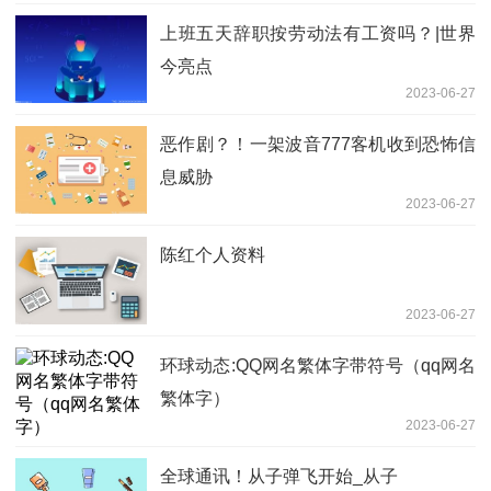
上班五天辞职按劳动法有工资吗？|世界
今亮点
2023-06-27
恶作剧？！一架波音777客机收到恐怖信
息威胁
2023-06-27
陈红个人资料
2023-06-27
环球动态:QQ网名繁体字带符号（qq网名
繁体字）
2023-06-27
全球通讯！从子弹飞开始_从子